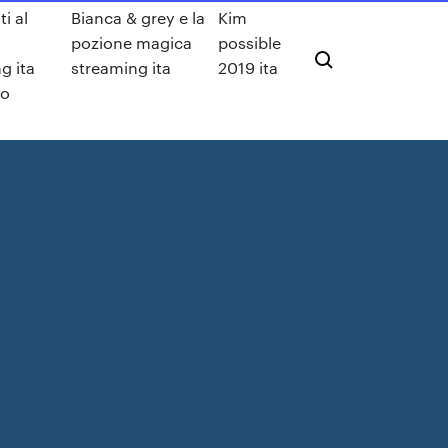
ti al
Bianca & grey e la
Kim
pozione magica
possible
g ita
streaming ita
2019 ita
eo