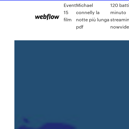
Event
Michael
120 batti
15
connelly la
minuto
film
notte più lunga
streamin
pdf
nowvid