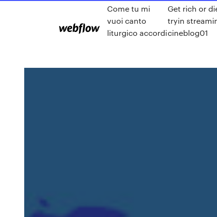
Come tu mi
Get rich or di
vuoi canto
tryin streami
liturgico accordi
cineblog01