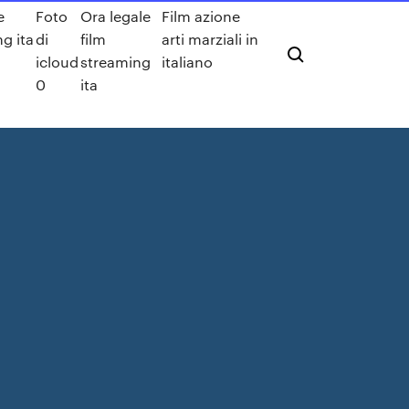
e
Foto
Ora legale
Film azione
ng ita
di
film
arti marziali in
icloud
streaming
italiano
0
ita