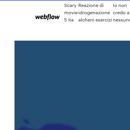
Scary
Reazione di
Io non
movie
idrogenazione
credo a
5 ita
alcheni esercizi
nessun